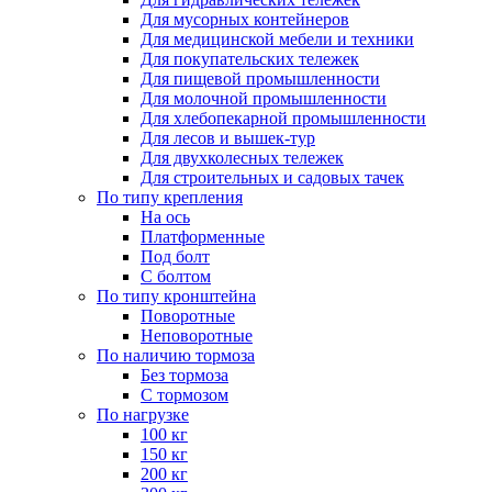
Для мусорных контейнеров
Для медицинской мебели и техники
Для покупательских тележек
Для пищевой промышленности
Для молочной промышленности
Для хлебопекарной промышленности
Для лесов и вышек-тур
Для двухколесных тележек
Для строительных и садовых тачек
По типу крепления
На ось
Платформенные
Под болт
С болтом
По типу кронштейна
Поворотные
Неповоротные
По наличию тормоза
Без тормоза
С тормозом
По нагрузке
100 кг
150 кг
200 кг