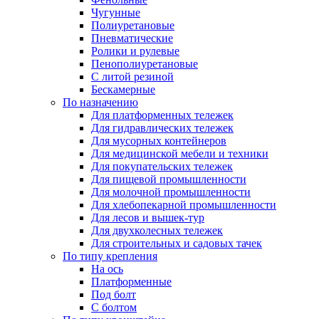
Чугунные
Полиуретановые
Пневматические
Ролики и рулевые
Пенополиуретановые
С литой резиной
Бескамерные
По назначению
Для платформенных тележек
Для гидравлических тележек
Для мусорных контейнеров
Для медицинской мебели и техники
Для покупательских тележек
Для пищевой промышленности
Для молочной промышленности
Для хлебопекарной промышленности
Для лесов и вышек-тур
Для двухколесных тележек
Для строительных и садовых тачек
По типу крепления
На ось
Платформенные
Под болт
С болтом