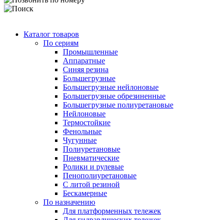
Каталог товаров
По сериям
Промышленные
Аппаратные
Синяя резина
Большегрузные
Большегрузные нейлоновые
Большегрузные обрезиненные
Большегрузные полиуретановые
Нейлоновые
Термостойкие
Фенольные
Чугунные
Полиуретановые
Пневматические
Ролики и рулевые
Пенополиуретановые
С литой резиной
Бескамерные
По назначению
Для платформенных тележек
Для гидравлических тележек