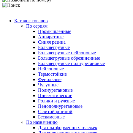
Каталог товаров
По сериям
Промышленные
Аппаратные
Синяя резина
Большегрузные
Большегрузные нейлоновые
Большегрузные обрезиненные
Большегрузные полиуретановые
Нейлоновые
Термостойкие
Фенольные
Чугунные
Полиуретановые
Пневматические
Ролики и рулевые
Пенополиуретановые
С литой резиной
Бескамерные
По назначению
Для платформенных тележек
Для гидравлических тележек