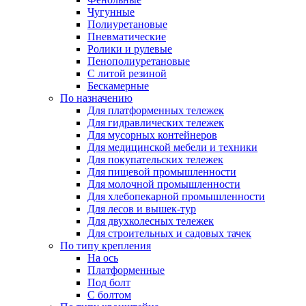
Чугунные
Полиуретановые
Пневматические
Ролики и рулевые
Пенополиуретановые
С литой резиной
Бескамерные
По назначению
Для платформенных тележек
Для гидравлических тележек
Для мусорных контейнеров
Для медицинской мебели и техники
Для покупательских тележек
Для пищевой промышленности
Для молочной промышленности
Для хлебопекарной промышленности
Для лесов и вышек-тур
Для двухколесных тележек
Для строительных и садовых тачек
По типу крепления
На ось
Платформенные
Под болт
С болтом