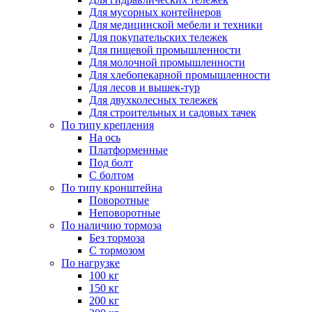
Для мусорных контейнеров
Для медицинской мебели и техники
Для покупательских тележек
Для пищевой промышленности
Для молочной промышленности
Для хлебопекарной промышленности
Для лесов и вышек-тур
Для двухколесных тележек
Для строительных и садовых тачек
По типу крепления
На ось
Платформенные
Под болт
С болтом
По типу кронштейна
Поворотные
Неповоротные
По наличию тормоза
Без тормоза
С тормозом
По нагрузке
100 кг
150 кг
200 кг