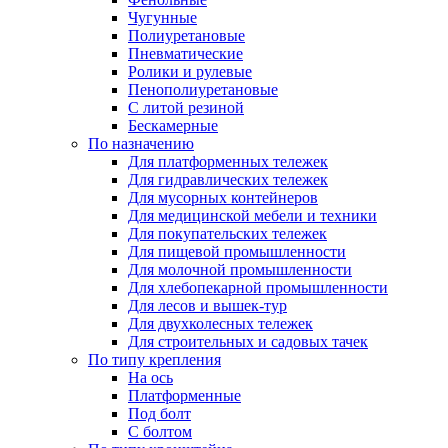
Чугунные
Полиуретановые
Пневматические
Ролики и рулевые
Пенополиуретановые
С литой резиной
Бескамерные
По назначению
Для платформенных тележек
Для гидравлических тележек
Для мусорных контейнеров
Для медицинской мебели и техники
Для покупательских тележек
Для пищевой промышленности
Для молочной промышленности
Для хлебопекарной промышленности
Для лесов и вышек-тур
Для двухколесных тележек
Для строительных и садовых тачек
По типу крепления
На ось
Платформенные
Под болт
С болтом