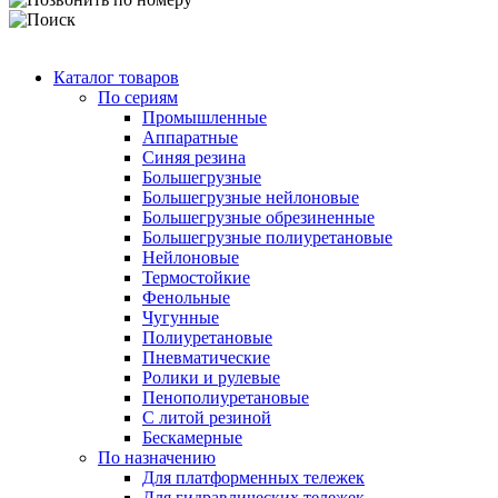
Каталог товаров
По сериям
Промышленные
Аппаратные
Синяя резина
Большегрузные
Большегрузные нейлоновые
Большегрузные обрезиненные
Большегрузные полиуретановые
Нейлоновые
Термостойкие
Фенольные
Чугунные
Полиуретановые
Пневматические
Ролики и рулевые
Пенополиуретановые
С литой резиной
Бескамерные
По назначению
Для платформенных тележек
Для гидравлических тележек