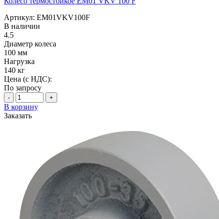
Колесо термостойкое EM01 VKV 100 F
Артикул: EM01VKV100F
В наличии
4.5
Диаметр колеса
100 мм
Нагрузка
140 кг
Цена (с НДС):
По запросу
-
+
В корзину
Заказать