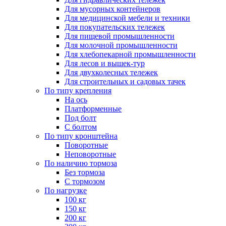
Для мусорных контейнеров
Для медицинской мебели и техники
Для покупательских тележек
Для пищевой промышленности
Для молочной промышленности
Для хлебопекарной промышленности
Для лесов и вышек-тур
Для двухколесных тележек
Для строительных и садовых тачек
По типу крепления
На ось
Платформенные
Под болт
С болтом
По типу кронштейна
Поворотные
Неповоротные
По наличию тормоза
Без тормоза
С тормозом
По нагрузке
100 кг
150 кг
200 кг