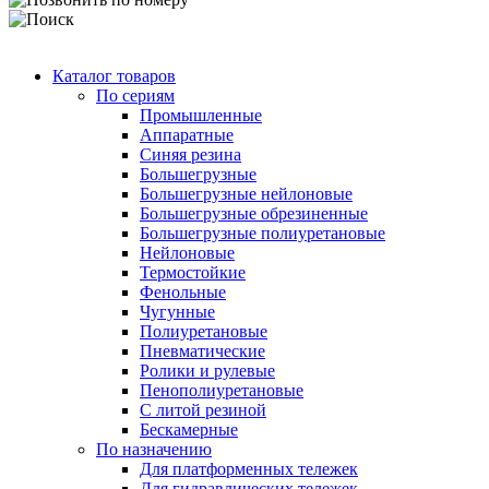
Каталог товаров
По сериям
Промышленные
Аппаратные
Синяя резина
Большегрузные
Большегрузные нейлоновые
Большегрузные обрезиненные
Большегрузные полиуретановые
Нейлоновые
Термостойкие
Фенольные
Чугунные
Полиуретановые
Пневматические
Ролики и рулевые
Пенополиуретановые
С литой резиной
Бескамерные
По назначению
Для платформенных тележек
Для гидравлических тележек