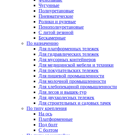
Чугунные
Полиуретановые
Пневматические
Ролики и рулевые
Пенополиуретановые
С литой резиной
Бескамерные
По назначению
Для платформенных тележек
Для гидравлических тележек
Для мусорных контейнеров
Для медицинской мебели и техники
Для покупательских тележек
Для пищевой промышленности
Для молочной промышленности
Для хлебопекарной промышленности
Для лесов и вышек-тур
Для двухколесных тележек
Для строительных и садовых тачек
По типу крепления
На ось
Платформенные
Под болт
С болтом