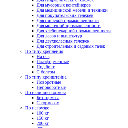
Для мусорных контейнеров
Для медицинской мебели и техники
Для покупательских тележек
Для пищевой промышленности
Для молочной промышленности
Для хлебопекарной промышленности
Для лесов и вышек-тур
Для двухколесных тележек
Для строительных и садовых тачек
По типу крепления
На ось
Платформенные
Под болт
С болтом
По типу кронштейна
Поворотные
Неповоротные
По наличию тормоза
Без тормоза
С тормозом
По нагрузке
100 кг
150 кг
200 кг