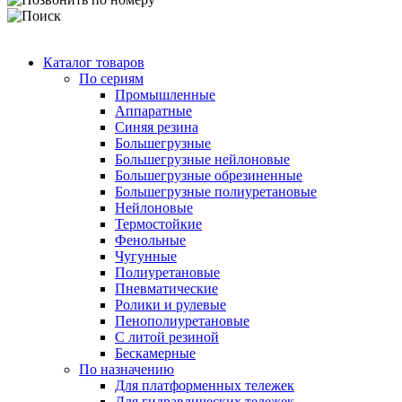
Каталог товаров
По сериям
Промышленные
Аппаратные
Синяя резина
Большегрузные
Большегрузные нейлоновые
Большегрузные обрезиненные
Большегрузные полиуретановые
Нейлоновые
Термостойкие
Фенольные
Чугунные
Полиуретановые
Пневматические
Ролики и рулевые
Пенополиуретановые
С литой резиной
Бескамерные
По назначению
Для платформенных тележек
Для гидравлических тележек