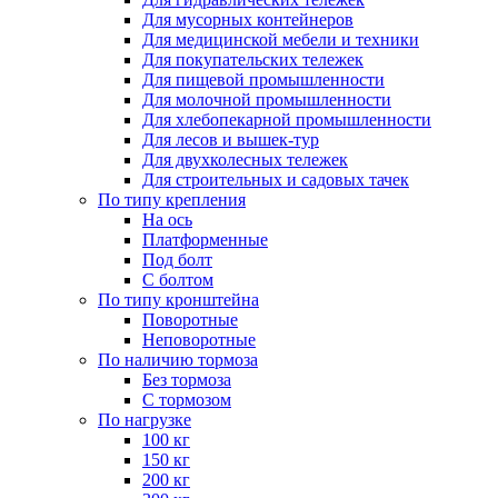
Для мусорных контейнеров
Для медицинской мебели и техники
Для покупательских тележек
Для пищевой промышленности
Для молочной промышленности
Для хлебопекарной промышленности
Для лесов и вышек-тур
Для двухколесных тележек
Для строительных и садовых тачек
По типу крепления
На ось
Платформенные
Под болт
С болтом
По типу кронштейна
Поворотные
Неповоротные
По наличию тормоза
Без тормоза
С тормозом
По нагрузке
100 кг
150 кг
200 кг