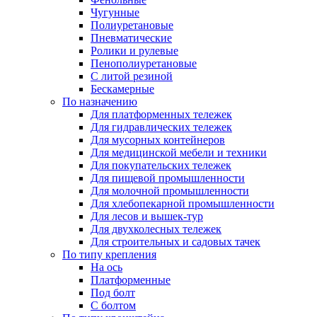
Чугунные
Полиуретановые
Пневматические
Ролики и рулевые
Пенополиуретановые
С литой резиной
Бескамерные
По назначению
Для платформенных тележек
Для гидравлических тележек
Для мусорных контейнеров
Для медицинской мебели и техники
Для покупательских тележек
Для пищевой промышленности
Для молочной промышленности
Для хлебопекарной промышленности
Для лесов и вышек-тур
Для двухколесных тележек
Для строительных и садовых тачек
По типу крепления
На ось
Платформенные
Под болт
С болтом