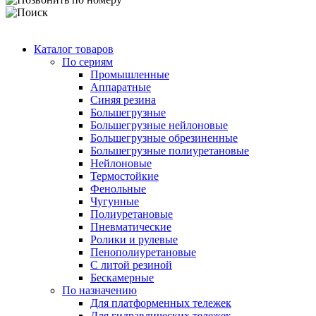
Каталог товаров
По сериям
Промышленные
Аппаратные
Синяя резина
Большегрузные
Большегрузные нейлоновые
Большегрузные обрезиненные
Большегрузные полиуретановые
Нейлоновые
Термостойкие
Фенольные
Чугунные
Полиуретановые
Пневматические
Ролики и рулевые
Пенополиуретановые
С литой резиной
Бескамерные
По назначению
Для платформенных тележек
Для гидравлических тележек