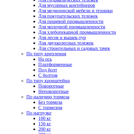
Для мусорных контейнеров
Для медицинской мебели и техники
Для покупательских тележек
Для пищевой промышленности
Для молочной промышленности
Для хлебопекарной промышленности
Для лесов и вышек-тур
Для двухколесных тележек
Для строительных и садовых тачек
По типу крепления
На ось
Платформенные
Под болт
С болтом
По типу кронштейна
Поворотные
Неповоротные
По наличию тормоза
Без тормоза
С тормозом
По нагрузке
100 кг
150 кг
200 кг