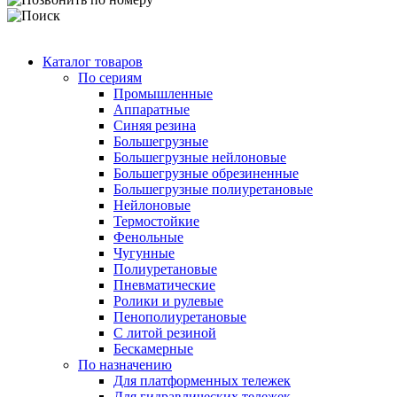
Каталог товаров
По сериям
Промышленные
Аппаратные
Синяя резина
Большегрузные
Большегрузные нейлоновые
Большегрузные обрезиненные
Большегрузные полиуретановые
Нейлоновые
Термостойкие
Фенольные
Чугунные
Полиуретановые
Пневматические
Ролики и рулевые
Пенополиуретановые
С литой резиной
Бескамерные
По назначению
Для платформенных тележек
Для гидравлических тележек