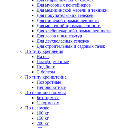
Для мусорных контейнеров
Для медицинской мебели и техники
Для покупательских тележек
Для пищевой промышленности
Для молочной промышленности
Для хлебопекарной промышленности
Для лесов и вышек-тур
Для двухколесных тележек
Для строительных и садовых тачек
По типу крепления
На ось
Платформенные
Под болт
С болтом
По типу кронштейна
Поворотные
Неповоротные
По наличию тормоза
Без тормоза
С тормозом
По нагрузке
100 кг
150 кг
200 кг