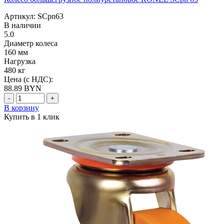
Артикул: SCpn63
В наличии
5.0
Диаметр колеса
160 мм
Нагрузка
480 кг
Цена (с НДС):
88.89
BYN
-
+
В корзину
Купить в 1 клик