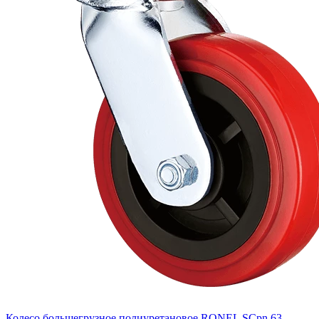
Колесо большегрузное полиуретановое RONEL SCpn 63