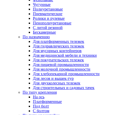
Чугунные
Полиуретановые
Пневматические
Ролики и рулевые
Пенополиуретановые
С литой резиной
Бескамерные
По назначению
Для платформенных тележек
Для гидравлических тележек
Для мусорных контейнеров
Для медицинской мебели и техники
Для покупательских тележек
Для пищевой промышленности
Для молочной промышленности
Для хлебопекарной промышленности
Для лесов и вышек-тур
Для двухколесных тележек
Для строительных и садовых тачек
По типу крепления
На ось
Платформенные
Под болт
С болтом