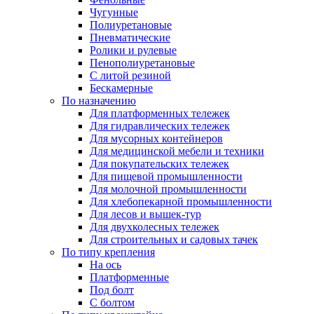
Чугунные
Полиуретановые
Пневматические
Ролики и рулевые
Пенополиуретановые
С литой резиной
Бескамерные
По назначению
Для платформенных тележек
Для гидравлических тележек
Для мусорных контейнеров
Для медицинской мебели и техники
Для покупательских тележек
Для пищевой промышленности
Для молочной промышленности
Для хлебопекарной промышленности
Для лесов и вышек-тур
Для двухколесных тележек
Для строительных и садовых тачек
По типу крепления
На ось
Платформенные
Под болт
С болтом