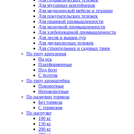
Для мусорных контейнеров
Для медицинской мебели и техники
Для покупательских тележек
Для пищевой промышленности
Для молочной промышленности
Для хлебопекарной промышленности
Для лесов и вышек-тур
Для двухколесных тележек
Для строительных и садовых тачек
По типу крепления
На ось
Платформенные
Под болт
С болтом
По типу кронштейна
Поворотные
Неповоротные
По наличию тормоза
Без тормоза
С тормозом
По нагрузке
100 кг
150 кг
200 кг