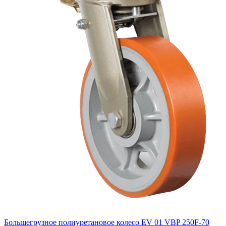
Большегрузное полиуретановое колесо EV 01 VBP 250F-70