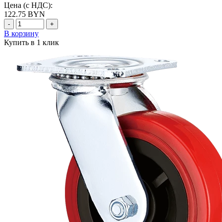
Цена (с НДС):
122.75
BYN
-
+
В корзину
Купить в 1 клик