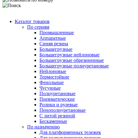
Каталог товаров
По сериям
Промышленные
Аппаратные
Синяя резина
Большегрузные
Большегрузные нейлоновые
Большегрузные обрезиненные
Большегрузные полиуретановые
Нейлоновые
Термостойкие
Фенольные
Чугунные
Полиуретановые
Пневматические
Ролики и рулевые
Пенополиуретановые
С литой резиной
Бескамерные
По назначению
Для платформенных тележек
Для гидравлических тележек