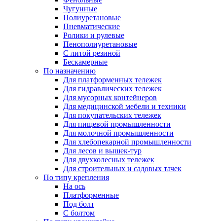
Чугунные
Полиуретановые
Пневматические
Ролики и рулевые
Пенополиуретановые
С литой резиной
Бескамерные
По назначению
Для платформенных тележек
Для гидравлических тележек
Для мусорных контейнеров
Для медицинской мебели и техники
Для покупательских тележек
Для пищевой промышленности
Для молочной промышленности
Для хлебопекарной промышленности
Для лесов и вышек-тур
Для двухколесных тележек
Для строительных и садовых тачек
По типу крепления
На ось
Платформенные
Под болт
С болтом