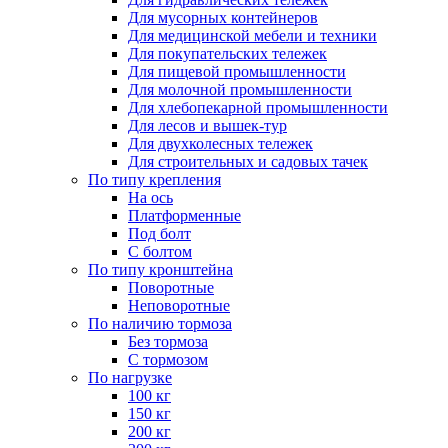
Для мусорных контейнеров
Для медицинской мебели и техники
Для покупательских тележек
Для пищевой промышленности
Для молочной промышленности
Для хлебопекарной промышленности
Для лесов и вышек-тур
Для двухколесных тележек
Для строительных и садовых тачек
По типу крепления
На ось
Платформенные
Под болт
С болтом
По типу кронштейна
Поворотные
Неповоротные
По наличию тормоза
Без тормоза
С тормозом
По нагрузке
100 кг
150 кг
200 кг