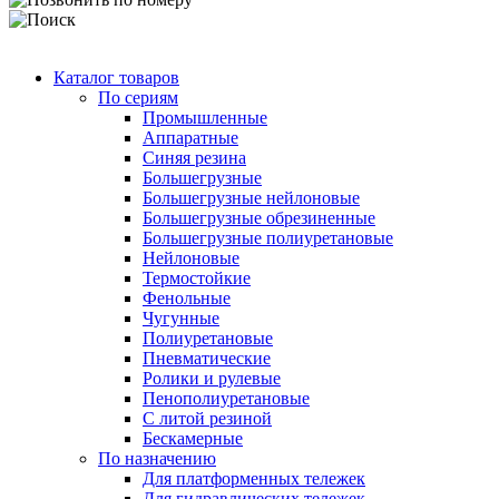
Каталог товаров
По сериям
Промышленные
Аппаратные
Синяя резина
Большегрузные
Большегрузные нейлоновые
Большегрузные обрезиненные
Большегрузные полиуретановые
Нейлоновые
Термостойкие
Фенольные
Чугунные
Полиуретановые
Пневматические
Ролики и рулевые
Пенополиуретановые
С литой резиной
Бескамерные
По назначению
Для платформенных тележек
Для гидравлических тележек