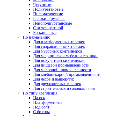
Чугунные
Полиуретановые
Пневматические
Ролики и рулевые
Пенополиуретановые
С литой резиной
Бескамерные
По назначению
Для платформенных тележек
Для гидравлических тележек
Для мусорных контейнеров
Для медицинской мебели и техники
Для покупательских тележек
Для пищевой промышленности
Для молочной промышленности
Для хлебопекарной промышленности
Для лесов и вышек-тур
Для двухколесных тележек
Для строительных и садовых тачек
По типу крепления
На ось
Платформенные
Под болт
С болтом