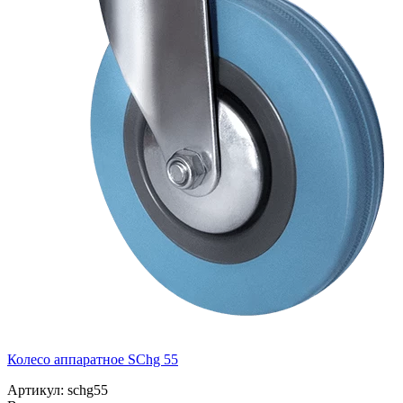
Колесо аппаратное SChg 55
Артикул: schg55