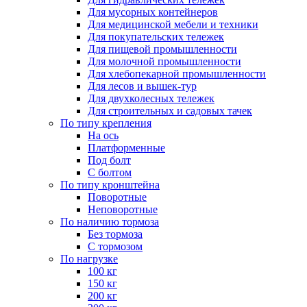
Для мусорных контейнеров
Для медицинской мебели и техники
Для покупательских тележек
Для пищевой промышленности
Для молочной промышленности
Для хлебопекарной промышленности
Для лесов и вышек-тур
Для двухколесных тележек
Для строительных и садовых тачек
По типу крепления
На ось
Платформенные
Под болт
С болтом
По типу кронштейна
Поворотные
Неповоротные
По наличию тормоза
Без тормоза
С тормозом
По нагрузке
100 кг
150 кг
200 кг