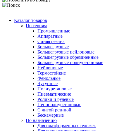
Каталог товаров
По сериям
Промышленные
Аппаратные
Синяя резина
Большегрузные
Большегрузные нейлоновые
Большегрузные обрезиненные
Большегрузные полиуретановые
Нейлоновые
Термостойкие
Фенольные
Чугунные
Полиуретановые
Пневматические
Ролики и рулевые
Пенополиуретановые
С литой резиной
Бескамерные
По назначению
Для платформенных тележек
Для гидравлических тележек