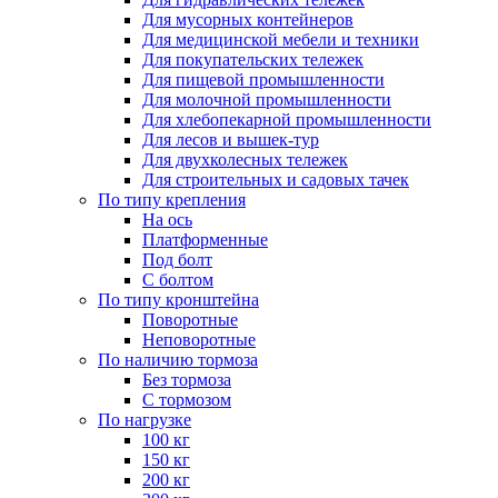
Для мусорных контейнеров
Для медицинской мебели и техники
Для покупательских тележек
Для пищевой промышленности
Для молочной промышленности
Для хлебопекарной промышленности
Для лесов и вышек-тур
Для двухколесных тележек
Для строительных и садовых тачек
По типу крепления
На ось
Платформенные
Под болт
С болтом
По типу кронштейна
Поворотные
Неповоротные
По наличию тормоза
Без тормоза
С тормозом
По нагрузке
100 кг
150 кг
200 кг