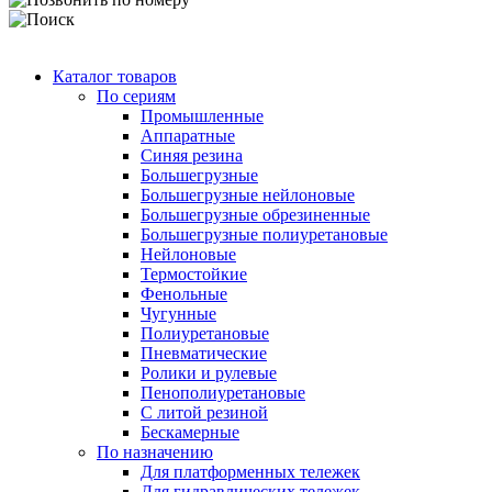
Каталог товаров
По сериям
Промышленные
Аппаратные
Синяя резина
Большегрузные
Большегрузные нейлоновые
Большегрузные обрезиненные
Большегрузные полиуретановые
Нейлоновые
Термостойкие
Фенольные
Чугунные
Полиуретановые
Пневматические
Ролики и рулевые
Пенополиуретановые
С литой резиной
Бескамерные
По назначению
Для платформенных тележек
Для гидравлических тележек