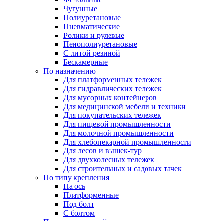
Чугунные
Полиуретановые
Пневматические
Ролики и рулевые
Пенополиуретановые
С литой резиной
Бескамерные
По назначению
Для платформенных тележек
Для гидравлических тележек
Для мусорных контейнеров
Для медицинской мебели и техники
Для покупательских тележек
Для пищевой промышленности
Для молочной промышленности
Для хлебопекарной промышленности
Для лесов и вышек-тур
Для двухколесных тележек
Для строительных и садовых тачек
По типу крепления
На ось
Платформенные
Под болт
С болтом