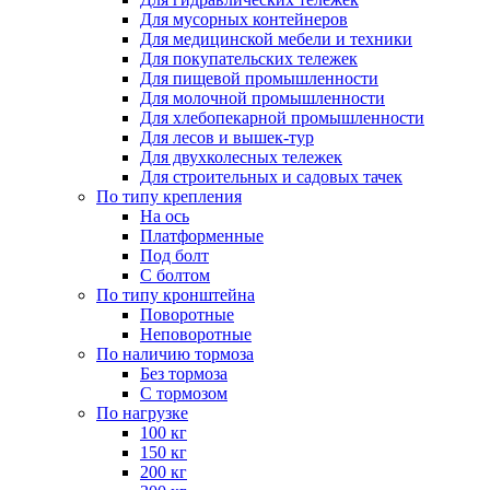
Для мусорных контейнеров
Для медицинской мебели и техники
Для покупательских тележек
Для пищевой промышленности
Для молочной промышленности
Для хлебопекарной промышленности
Для лесов и вышек-тур
Для двухколесных тележек
Для строительных и садовых тачек
По типу крепления
На ось
Платформенные
Под болт
С болтом
По типу кронштейна
Поворотные
Неповоротные
По наличию тормоза
Без тормоза
С тормозом
По нагрузке
100 кг
150 кг
200 кг