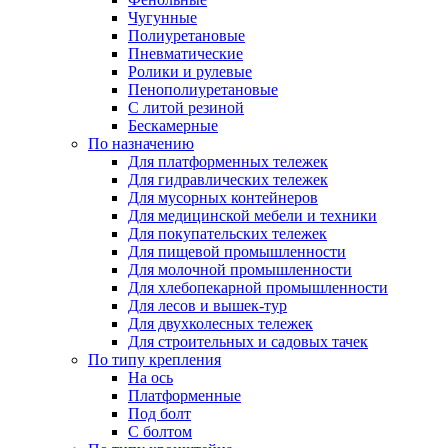
Чугунные
Полиуретановые
Пневматические
Ролики и рулевые
Пенополиуретановые
С литой резиной
Бескамерные
По назначению
Для платформенных тележек
Для гидравлических тележек
Для мусорных контейнеров
Для медицинской мебели и техники
Для покупательских тележек
Для пищевой промышленности
Для молочной промышленности
Для хлебопекарной промышленности
Для лесов и вышек-тур
Для двухколесных тележек
Для строительных и садовых тачек
По типу крепления
На ось
Платформенные
Под болт
С болтом