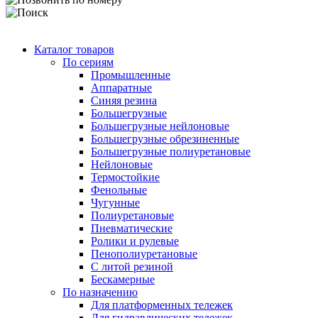
Каталог товаров
По сериям
Промышленные
Аппаратные
Синяя резина
Большегрузные
Большегрузные нейлоновые
Большегрузные обрезиненные
Большегрузные полиуретановые
Нейлоновые
Термостойкие
Фенольные
Чугунные
Полиуретановые
Пневматические
Ролики и рулевые
Пенополиуретановые
С литой резиной
Бескамерные
По назначению
Для платформенных тележек
Для гидравлических тележек