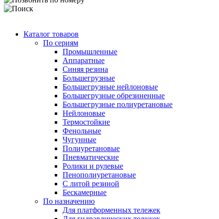
Каталог товаров
По сериям
Промышленные
Аппаратные
Синяя резина
Большегрузные
Большегрузные нейлоновые
Большегрузные обрезиненные
Большегрузные полиуретановые
Нейлоновые
Термостойкие
Фенольные
Чугунные
Полиуретановые
Пневматические
Ролики и рулевые
Пенополиуретановые
С литой резиной
Бескамерные
По назначению
Для платформенных тележек
Для гидравлических тележек