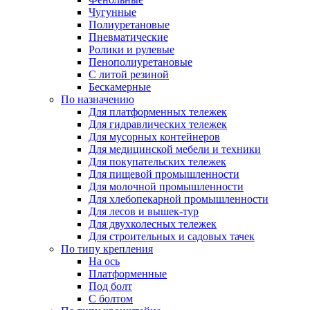
Чугунные
Полиуретановые
Пневматические
Ролики и рулевые
Пенополиуретановые
С литой резиной
Бескамерные
По назначению
Для платформенных тележек
Для гидравлических тележек
Для мусорных контейнеров
Для медицинской мебели и техники
Для покупательских тележек
Для пищевой промышленности
Для молочной промышленности
Для хлебопекарной промышленности
Для лесов и вышек-тур
Для двухколесных тележек
Для строительных и садовых тачек
По типу крепления
На ось
Платформенные
Под болт
С болтом