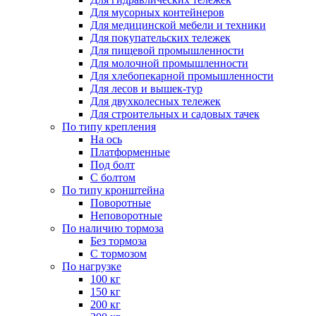
Для мусорных контейнеров
Для медицинской мебели и техники
Для покупательских тележек
Для пищевой промышленности
Для молочной промышленности
Для хлебопекарной промышленности
Для лесов и вышек-тур
Для двухколесных тележек
Для строительных и садовых тачек
По типу крепления
На ось
Платформенные
Под болт
С болтом
По типу кронштейна
Поворотные
Неповоротные
По наличию тормоза
Без тормоза
С тормозом
По нагрузке
100 кг
150 кг
200 кг