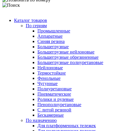
Каталог товаров
По сериям
Промышленные
Аппаратные
Синяя резина
Большегрузные
Большегрузные нейлоновые
Большегрузные обрезиненные
Большегрузные полиуретановые
Нейлоновые
Термостойкие
Фенольные
Чугунные
Полиуретановые
Пневматические
Ролики и рулевые
Пенополиуретановые
С литой резиной
Бескамерные
По назначению
Для платформенных тележек
Для гидравлических тележек