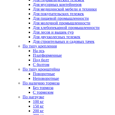
Для мусорных контейнеров
Для медицинской мебели и техники
Для покупательских тележек
Для пищевой промышленности
Для молочной промышленности
Для хлебопекарной промышленности
Для лесов и вышек-тур
Для двухколесных тележек
Для строительных и садовых тачек
По типу крепления
На ось
Платформенные
Под болт
С болтом
По типу кронштейна
Поворотные
Неповоротные
По наличию тормоза
Без тормоза
С тормозом
По нагрузке
100 кг
150 кг
200 кг