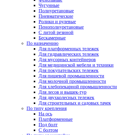
Чугунные
Полиуретановые
Пневматические
Ролики и рулевые
Пенополиуретановые
С литой резиной
Бескамерные
По назначению
Для платформенных тележек
Для гидравлических тележек
Для мусорных контейнеров
Для медицинской мебели и техники
Для покупательских тележек
Для пищевой промышленности
Для молочной промышленности
Для хлебопекарной промышленности
Для лесов и вышек-тур
Для двухколесных тележек
Для строительных и садовых тачек
По типу крепления
На ось
Платформенные
Под болт
С болтом