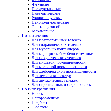
Чугунные
Полиуретановые
Пневматические
Ролики и рулевые
Пенополиуретановые
С литой резиной
Бескамерные
По назначению
Для платформенных тележек
Для гидравлических тележек
Для мусорных контейнеров
Для медицинской мебели и техники
Для покупательских тележек
Для пищевой промышленности
Для молочной промышленности
Для хлебопекарной промышленности
Для лесов и вышек-тур
Для двухколесных тележек
Для строительных и садовых тачек
По типу крепления
На ось
Платформенные
Под болт
С болтом