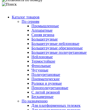
Каталог товаров
По сериям
Промышленные
Аппаратные
Синяя резина
Большегрузные
Большегрузные нейлоновые
Большегрузные обрезиненные
Большегрузные полиуретановые
Нейлоновые
Термостойкие
Фенольные
Чугунные
Полиуретановые
Пневматические
Ролики и рулевые
Пенополиуретановые
С литой резиной
Бескамерные
По назначению
Для платформенных тележек
Для гидравлических тележек