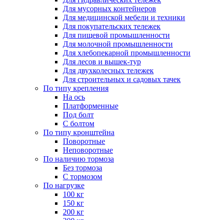
Для мусорных контейнеров
Для медицинской мебели и техники
Для покупательских тележек
Для пищевой промышленности
Для молочной промышленности
Для хлебопекарной промышленности
Для лесов и вышек-тур
Для двухколесных тележек
Для строительных и садовых тачек
По типу крепления
На ось
Платформенные
Под болт
С болтом
По типу кронштейна
Поворотные
Неповоротные
По наличию тормоза
Без тормоза
С тормозом
По нагрузке
100 кг
150 кг
200 кг