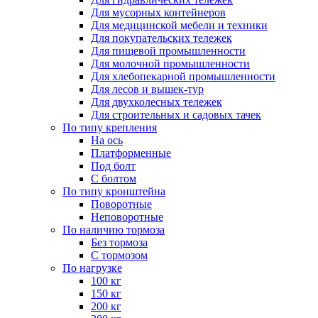
Для мусорных контейнеров
Для медицинской мебели и техники
Для покупательских тележек
Для пищевой промышленности
Для молочной промышленности
Для хлебопекарной промышленности
Для лесов и вышек-тур
Для двухколесных тележек
Для строительных и садовых тачек
По типу крепления
На ось
Платформенные
Под болт
С болтом
По типу кронштейна
Поворотные
Неповоротные
По наличию тормоза
Без тормоза
С тормозом
По нагрузке
100 кг
150 кг
200 кг