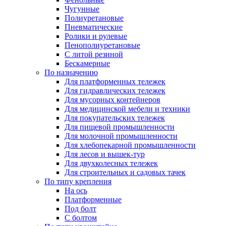
Чугунные
Полиуретановые
Пневматические
Ролики и рулевые
Пенополиуретановые
С литой резиной
Бескамерные
По назначению
Для платформенных тележек
Для гидравлических тележек
Для мусорных контейнеров
Для медицинской мебели и техники
Для покупательских тележек
Для пищевой промышленности
Для молочной промышленности
Для хлебопекарной промышленности
Для лесов и вышек-тур
Для двухколесных тележек
Для строительных и садовых тачек
По типу крепления
На ось
Платформенные
Под болт
С болтом