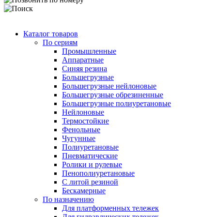
Каталог товаров
По сериям
Промышленные
Аппаратные
Синяя резина
Большегрузные
Большегрузные нейлоновые
Большегрузные обрезиненные
Большегрузные полиуретановые
Нейлоновые
Термостойкие
Фенольные
Чугунные
Полиуретановые
Пневматические
Ролики и рулевые
Пенополиуретановые
С литой резиной
Бескамерные
По назначению
Для платформенных тележек
Для гидравлических тележек