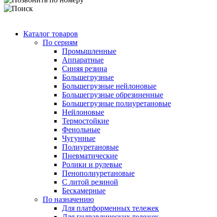
Каталог товаров
По сериям
Промышленные
Аппаратные
Синяя резина
Большегрузные
Большегрузные нейлоновые
Большегрузные обрезиненные
Большегрузные полиуретановые
Нейлоновые
Термостойкие
Фенольные
Чугунные
Полиуретановые
Пневматические
Ролики и рулевые
Пенополиуретановые
С литой резиной
Бескамерные
По назначению
Для платформенных тележек
Для гидравлических тележек