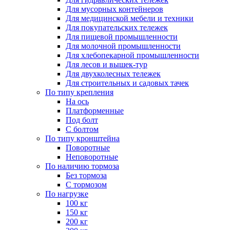
Для мусорных контейнеров
Для медицинской мебели и техники
Для покупательских тележек
Для пищевой промышленности
Для молочной промышленности
Для хлебопекарной промышленности
Для лесов и вышек-тур
Для двухколесных тележек
Для строительных и садовых тачек
По типу крепления
На ось
Платформенные
Под болт
С болтом
По типу кронштейна
Поворотные
Неповоротные
По наличию тормоза
Без тормоза
С тормозом
По нагрузке
100 кг
150 кг
200 кг