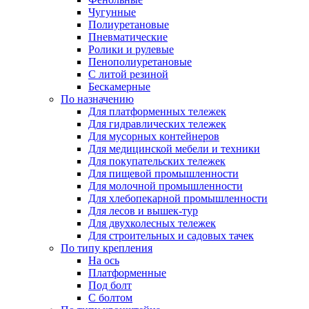
Чугунные
Полиуретановые
Пневматические
Ролики и рулевые
Пенополиуретановые
С литой резиной
Бескамерные
По назначению
Для платформенных тележек
Для гидравлических тележек
Для мусорных контейнеров
Для медицинской мебели и техники
Для покупательских тележек
Для пищевой промышленности
Для молочной промышленности
Для хлебопекарной промышленности
Для лесов и вышек-тур
Для двухколесных тележек
Для строительных и садовых тачек
По типу крепления
На ось
Платформенные
Под болт
С болтом