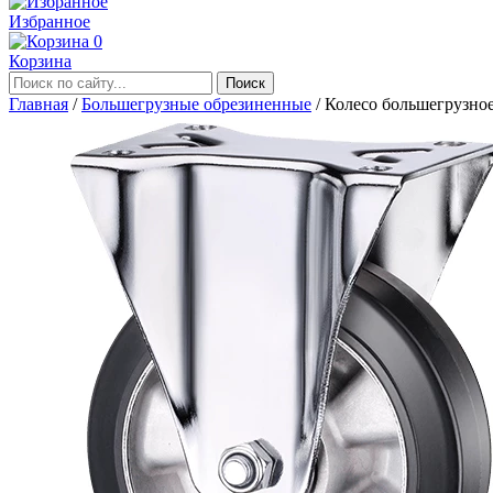
Избранное
0
Корзина
Главная
/
Большегрузные обрезиненные
/
Колесо большегрузн