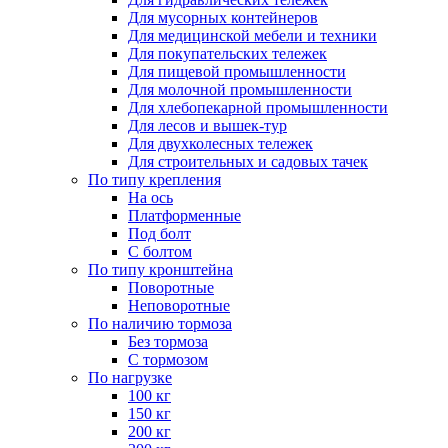
Для мусорных контейнеров
Для медицинской мебели и техники
Для покупательских тележек
Для пищевой промышленности
Для молочной промышленности
Для хлебопекарной промышленности
Для лесов и вышек-тур
Для двухколесных тележек
Для строительных и садовых тачек
По типу крепления
На ось
Платформенные
Под болт
С болтом
По типу кронштейна
Поворотные
Неповоротные
По наличию тормоза
Без тормоза
С тормозом
По нагрузке
100 кг
150 кг
200 кг