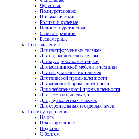
Чугунные
Полиуретановые
Пневматические
Ролики и рулевые
Пенополиуретановые
С литой резиной
Бескамерные
По назначению
Для платформенных тележек
Для гидравлических тележек
Для мусорных контейнеров
Для медицинской мебели и техники
Для покупательских тележек
Для пищевой промышленности
Для молочной промышленности
Для хлебопекарной промышленности
Для лесов и вышек-тур
Для двухколесных тележек
Для строительных и садовых тачек
По типу крепления
На ось
Платформенные
Под болт
С болтом