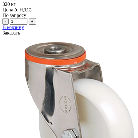
320 кг
Цена (с НДС):
По запросу
-
+
В корзину
Заказать