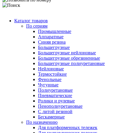
Каталог товаров
По сериям
Промышленные
Аппаратные
Синяя резина
Большегрузные
Большегрузные нейлоновые
Большегрузные обрезиненные
Большегрузные полиуретановые
Нейлоновые
Термостойкие
Фенольные
Чугунные
Полиуретановые
Пневматические
Ролики и рулевые
Пенополиуретановые
С литой резиной
Бескамерные
По назначению
Для платформенных тележек
Для гидравлических тележек