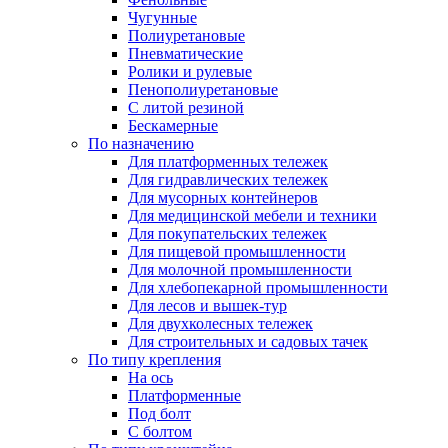
Чугунные
Полиуретановые
Пневматические
Ролики и рулевые
Пенополиуретановые
С литой резиной
Бескамерные
По назначению
Для платформенных тележек
Для гидравлических тележек
Для мусорных контейнеров
Для медицинской мебели и техники
Для покупательских тележек
Для пищевой промышленности
Для молочной промышленности
Для хлебопекарной промышленности
Для лесов и вышек-тур
Для двухколесных тележек
Для строительных и садовых тачек
По типу крепления
На ось
Платформенные
Под болт
С болтом