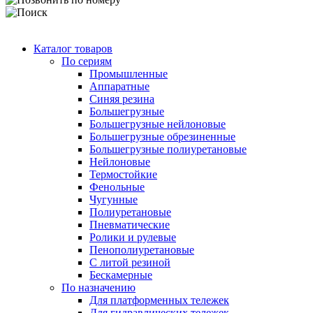
Каталог товаров
По сериям
Промышленные
Аппаратные
Синяя резина
Большегрузные
Большегрузные нейлоновые
Большегрузные обрезиненные
Большегрузные полиуретановые
Нейлоновые
Термостойкие
Фенольные
Чугунные
Полиуретановые
Пневматические
Ролики и рулевые
Пенополиуретановые
С литой резиной
Бескамерные
По назначению
Для платформенных тележек
Для гидравлических тележек