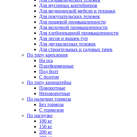
Для мусорных контейнеров
Для медицинской мебели и техники
Для покупательских тележек
Для пищевой промышленности
Для молочной промышленности
Для хлебопекарной промышленности
Для лесов и вышек-тур
Для двухколесных тележек
Для строительных и садовых тачек
По типу крепления
На ось
Платформенные
Под болт
С болтом
По типу кронштейна
Поворотные
Неповоротные
По наличию тормоза
Без тормоза
С тормозом
По нагрузке
100 кг
150 кг
200 кг