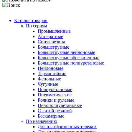
Каталог товаров
По сериям
Промышленные
Аппаратные
Синяя резина
Большегрузные
Большегрузные нейлоновые
Большегрузные обрезиненные
Большегрузные полиуретановые
Нейлоновые
Термостойкие
Фенольные
Чугунные
Полиуретановые
Пневматические
Ролики и рулевые
Пенополиуретановые
С литой резиной
Бескамерные
По назначению
Для платформенных тележек
Для гидравлических тележек