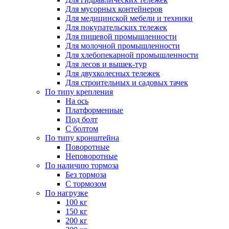
Для мусорных контейнеров
Для медицинской мебели и техники
Для покупательских тележек
Для пищевой промышленности
Для молочной промышленности
Для хлебопекарной промышленности
Для лесов и вышек-тур
Для двухколесных тележек
Для строительных и садовых тачек
По типу крепления
На ось
Платформенные
Под болт
С болтом
По типу кронштейна
Поворотные
Неповоротные
По наличию тормоза
Без тормоза
С тормозом
По нагрузке
100 кг
150 кг
200 кг