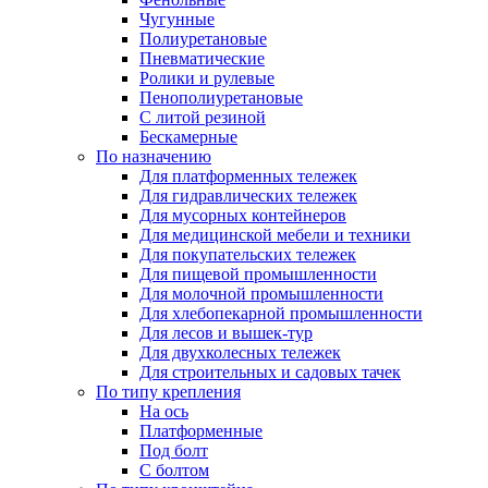
Чугунные
Полиуретановые
Пневматические
Ролики и рулевые
Пенополиуретановые
С литой резиной
Бескамерные
По назначению
Для платформенных тележек
Для гидравлических тележек
Для мусорных контейнеров
Для медицинской мебели и техники
Для покупательских тележек
Для пищевой промышленности
Для молочной промышленности
Для хлебопекарной промышленности
Для лесов и вышек-тур
Для двухколесных тележек
Для строительных и садовых тачек
По типу крепления
На ось
Платформенные
Под болт
С болтом