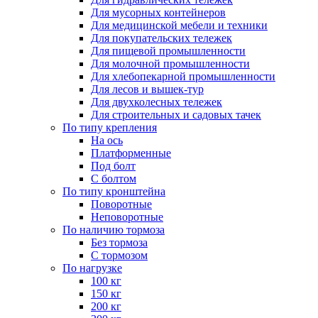
Для мусорных контейнеров
Для медицинской мебели и техники
Для покупательских тележек
Для пищевой промышленности
Для молочной промышленности
Для хлебопекарной промышленности
Для лесов и вышек-тур
Для двухколесных тележек
Для строительных и садовых тачек
По типу крепления
На ось
Платформенные
Под болт
С болтом
По типу кронштейна
Поворотные
Неповоротные
По наличию тормоза
Без тормоза
С тормозом
По нагрузке
100 кг
150 кг
200 кг