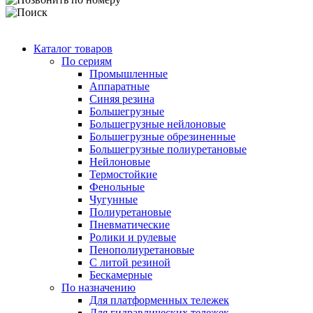
Каталог товаров
По сериям
Промышленные
Аппаратные
Синяя резина
Большегрузные
Большегрузные нейлоновые
Большегрузные обрезиненные
Большегрузные полиуретановые
Нейлоновые
Термостойкие
Фенольные
Чугунные
Полиуретановые
Пневматические
Ролики и рулевые
Пенополиуретановые
С литой резиной
Бескамерные
По назначению
Для платформенных тележек
Для гидравлических тележек