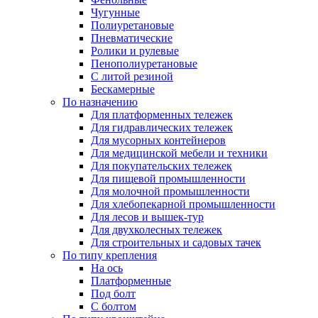
Чугунные
Полиуретановые
Пневматические
Ролики и рулевые
Пенополиуретановые
С литой резиной
Бескамерные
По назначению
Для платформенных тележек
Для гидравлических тележек
Для мусорных контейнеров
Для медицинской мебели и техники
Для покупательских тележек
Для пищевой промышленности
Для молочной промышленности
Для хлебопекарной промышленности
Для лесов и вышек-тур
Для двухколесных тележек
Для строительных и садовых тачек
По типу крепления
На ось
Платформенные
Под болт
С болтом