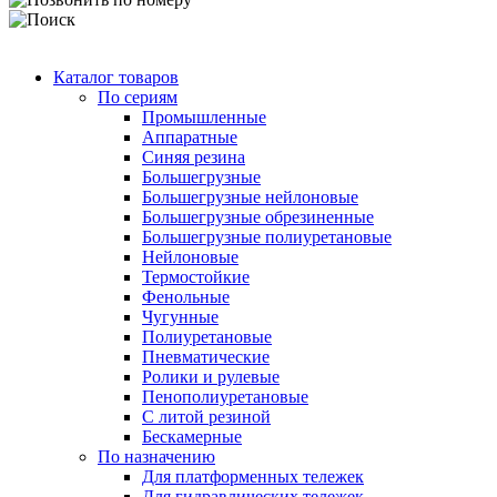
Каталог товаров
По сериям
Промышленные
Аппаратные
Синяя резина
Большегрузные
Большегрузные нейлоновые
Большегрузные обрезиненные
Большегрузные полиуретановые
Нейлоновые
Термостойкие
Фенольные
Чугунные
Полиуретановые
Пневматические
Ролики и рулевые
Пенополиуретановые
С литой резиной
Бескамерные
По назначению
Для платформенных тележек
Для гидравлических тележек