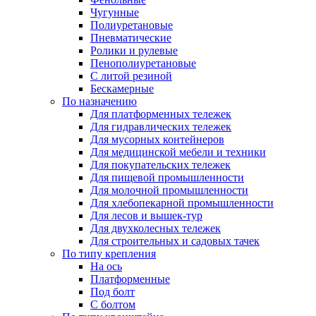
Чугунные
Полиуретановые
Пневматические
Ролики и рулевые
Пенополиуретановые
С литой резиной
Бескамерные
По назначению
Для платформенных тележек
Для гидравлических тележек
Для мусорных контейнеров
Для медицинской мебели и техники
Для покупательских тележек
Для пищевой промышленности
Для молочной промышленности
Для хлебопекарной промышленности
Для лесов и вышек-тур
Для двухколесных тележек
Для строительных и садовых тачек
По типу крепления
На ось
Платформенные
Под болт
С болтом