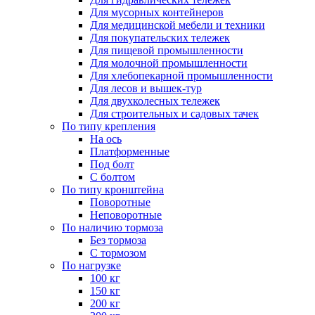
Для мусорных контейнеров
Для медицинской мебели и техники
Для покупательских тележек
Для пищевой промышленности
Для молочной промышленности
Для хлебопекарной промышленности
Для лесов и вышек-тур
Для двухколесных тележек
Для строительных и садовых тачек
По типу крепления
На ось
Платформенные
Под болт
С болтом
По типу кронштейна
Поворотные
Неповоротные
По наличию тормоза
Без тормоза
С тормозом
По нагрузке
100 кг
150 кг
200 кг