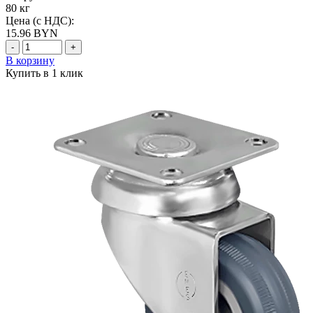
80 кг
Цена (с НДС):
15.96
BYN
-
+
В корзину
Купить в 1 клик