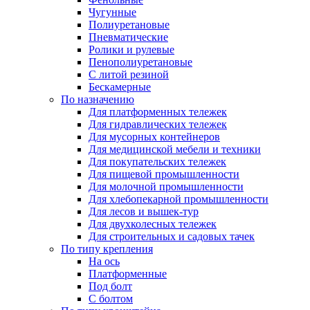
Чугунные
Полиуретановые
Пневматические
Ролики и рулевые
Пенополиуретановые
С литой резиной
Бескамерные
По назначению
Для платформенных тележек
Для гидравлических тележек
Для мусорных контейнеров
Для медицинской мебели и техники
Для покупательских тележек
Для пищевой промышленности
Для молочной промышленности
Для хлебопекарной промышленности
Для лесов и вышек-тур
Для двухколесных тележек
Для строительных и садовых тачек
По типу крепления
На ось
Платформенные
Под болт
С болтом