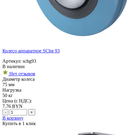
Колесо аппаратное SChg 93
Артикул: schg93
В наличии
Нет отзывов
Диаметр колеса
75 мм
Нагрузка
50 кг
Цена (с НДС):
7.76
BYN
-
+
В корзину
Купить в 1 клик