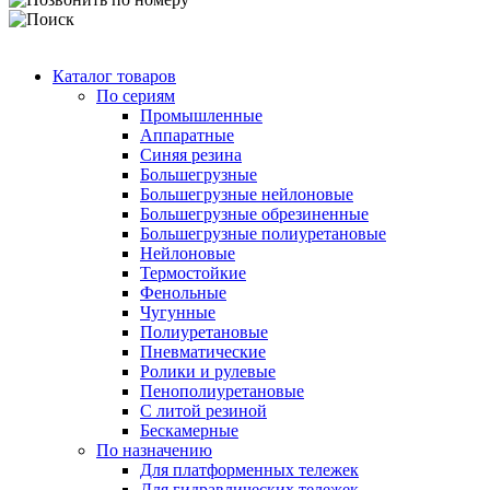
Каталог товаров
По сериям
Промышленные
Аппаратные
Синяя резина
Большегрузные
Большегрузные нейлоновые
Большегрузные обрезиненные
Большегрузные полиуретановые
Нейлоновые
Термостойкие
Фенольные
Чугунные
Полиуретановые
Пневматические
Ролики и рулевые
Пенополиуретановые
С литой резиной
Бескамерные
По назначению
Для платформенных тележек
Для гидравлических тележек