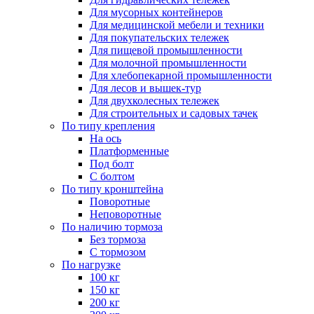
Для мусорных контейнеров
Для медицинской мебели и техники
Для покупательских тележек
Для пищевой промышленности
Для молочной промышленности
Для хлебопекарной промышленности
Для лесов и вышек-тур
Для двухколесных тележек
Для строительных и садовых тачек
По типу крепления
На ось
Платформенные
Под болт
С болтом
По типу кронштейна
Поворотные
Неповоротные
По наличию тормоза
Без тормоза
С тормозом
По нагрузке
100 кг
150 кг
200 кг