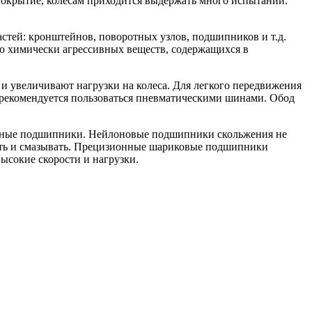
покрытие, колесам приходится выдержать много испытаний.
стей: кронштейнов, поворотных узлов, подшипников и т.д.
ю химически агрессивных веществ, содержащихся в
 и увеличивают нагрузки на колеса. Для легкого передвижения
е рекомендуется пользоваться пневматическими шинами. Обод
онные подшипники. Нейлоновые подшипники скольжения не
тить и смазывать. Прецизионные шариковые подшипники
ысокие скорости и нагрузки.