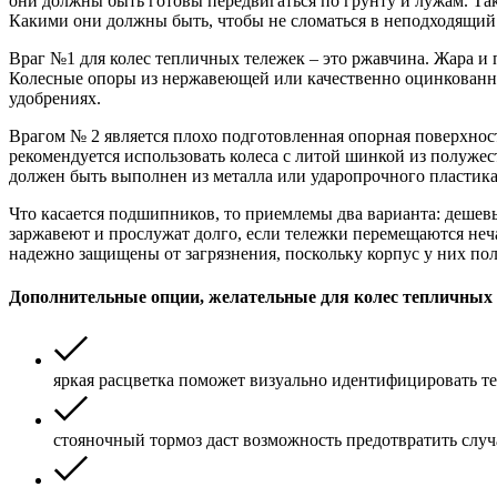
они должны быть готовы передвигаться по грунту и лужам. Та
Какими они должны быть, чтобы не сломаться в неподходящий
Враг №1 для колес тепличных тележек – это ржавчина. Жара и
Колесные опоры из нержавеющей или качественно оцинкованно
удобрениях.
Врагом № 2 является плохо подготовленная опорная поверхност
рекомендуется использовать колеса с литой шинкой из полуже
должен быть выполнен из металла или ударопрочного пластика
Что касается подшипников, то приемлемы два варианта: деш
заржавеют и прослужат долго, если тележки перемещаются не
надежно защищены от загрязнения, поскольку корпус у них по
Дополнительные опции, желательные для колес тепличных 
яркая расцветка поможет визуально идентифицировать те
стояночный тормоз даст возможность предотвратить слу