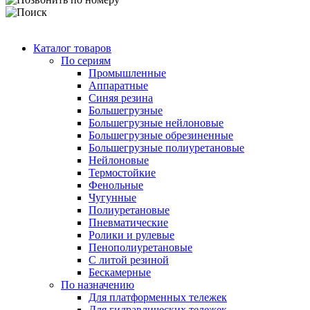
Каталог товаров
По сериям
Промышленные
Аппаратные
Синяя резина
Большегрузные
Большегрузные нейлоновые
Большегрузные обрезиненные
Большегрузные полиуретановые
Нейлоновые
Термостойкие
Фенольные
Чугунные
Полиуретановые
Пневматические
Ролики и рулевые
Пенополиуретановые
С литой резиной
Бескамерные
По назначению
Для платформенных тележек
Для гидравлических тележек