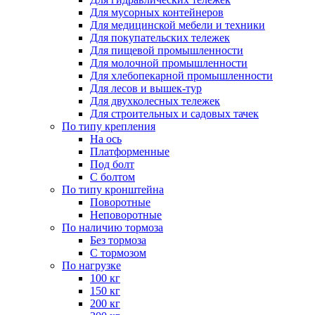
Для мусорных контейнеров
Для медицинской мебели и техники
Для покупательских тележек
Для пищевой промышленности
Для молочной промышленности
Для хлебопекарной промышленности
Для лесов и вышек-тур
Для двухколесных тележек
Для строительных и садовых тачек
По типу крепления
На ось
Платформенные
Под болт
С болтом
По типу кронштейна
Поворотные
Неповоротные
По наличию тормоза
Без тормоза
С тормозом
По нагрузке
100 кг
150 кг
200 кг