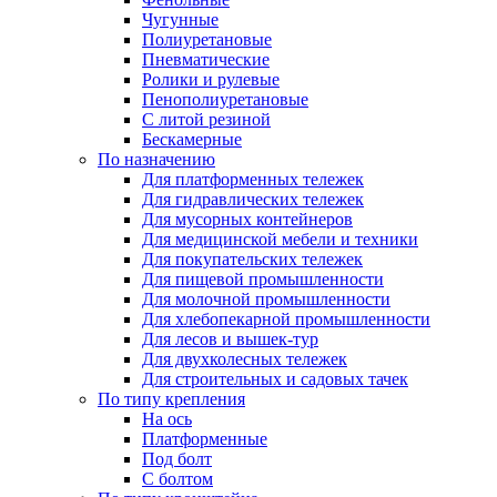
Чугунные
Полиуретановые
Пневматические
Ролики и рулевые
Пенополиуретановые
С литой резиной
Бескамерные
По назначению
Для платформенных тележек
Для гидравлических тележек
Для мусорных контейнеров
Для медицинской мебели и техники
Для покупательских тележек
Для пищевой промышленности
Для молочной промышленности
Для хлебопекарной промышленности
Для лесов и вышек-тур
Для двухколесных тележек
Для строительных и садовых тачек
По типу крепления
На ось
Платформенные
Под болт
С болтом