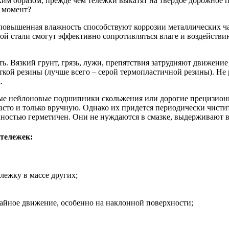
ким образом, прежде чем тележки выкатят на твердое дорожное 
 момент?
 повышенная влажность способствуют коррозии металлических ча
й стали смогут эффективно сопротивляться влаге и воздействи
ь. Вязкий грунт, грязь, лужи, препятствия затрудняют движение
сткой резины (лучше всего – серой термопластичной резины). Н
.
евые нейлоновые подшипники скольжения или дорогие прецизи
часто и только вручную. Однако их придется периодически чис
лностью герметичен. Они не нуждаются в смазке, выдерживают в
тележек:
лежку в массе других;
чайное движение, особенно на наклонной поверхности;