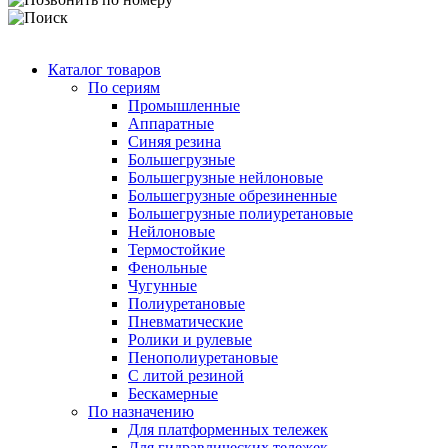
Каталог товаров
По сериям
Промышленные
Аппаратные
Синяя резина
Большегрузные
Большегрузные нейлоновые
Большегрузные обрезиненные
Большегрузные полиуретановые
Нейлоновые
Термостойкие
Фенольные
Чугунные
Полиуретановые
Пневматические
Ролики и рулевые
Пенополиуретановые
С литой резиной
Бескамерные
По назначению
Для платформенных тележек
Для гидравлических тележек