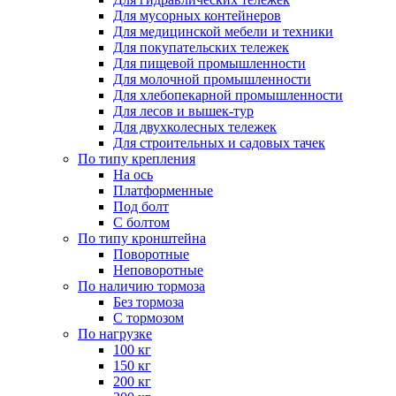
Для мусорных контейнеров
Для медицинской мебели и техники
Для покупательских тележек
Для пищевой промышленности
Для молочной промышленности
Для хлебопекарной промышленности
Для лесов и вышек-тур
Для двухколесных тележек
Для строительных и садовых тачек
По типу крепления
На ось
Платформенные
Под болт
С болтом
По типу кронштейна
Поворотные
Неповоротные
По наличию тормоза
Без тормоза
С тормозом
По нагрузке
100 кг
150 кг
200 кг