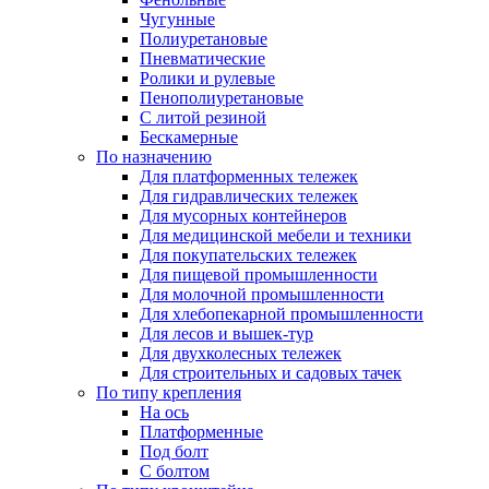
Чугунные
Полиуретановые
Пневматические
Ролики и рулевые
Пенополиуретановые
С литой резиной
Бескамерные
По назначению
Для платформенных тележек
Для гидравлических тележек
Для мусорных контейнеров
Для медицинской мебели и техники
Для покупательских тележек
Для пищевой промышленности
Для молочной промышленности
Для хлебопекарной промышленности
Для лесов и вышек-тур
Для двухколесных тележек
Для строительных и садовых тачек
По типу крепления
На ось
Платформенные
Под болт
С болтом